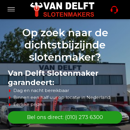
Sla
links
Navigatie
over
Spring
Home
Op zoek naar de
naar
de
dichtstbijzijnde
inhoud
Diensten
Spring
slotenmaker?
naar
navigatie
Aanbiedingen
Van Delft Slotenmaker
garandeert:
Dag en nacht bereikbaar
Sleutel nabestellen
Binnen een half uur op locatie in Nederland
Eerlijke prijzen
Nieuws
Bel ons direct: (010) 273 6300