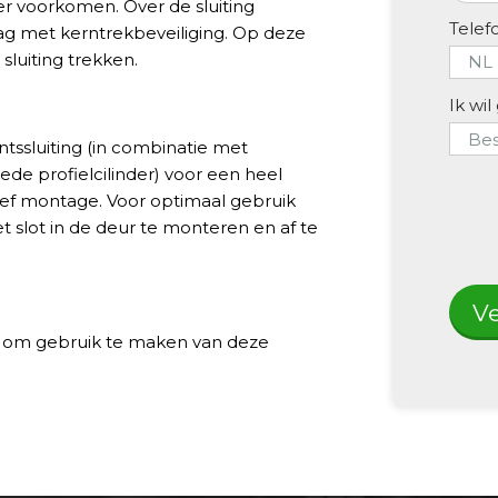
der voorkomen. Over de sluiting
Tele
slag met kerntrekbeveiliging. Op deze
sluiting trekken.
Ik wil
tssluiting (in combinatie met
ede profielcilinder) voor een heel
usief montage. Voor optimaal gebruik
slot in de deur te monteren en af te
V
s om gebruik te maken van deze