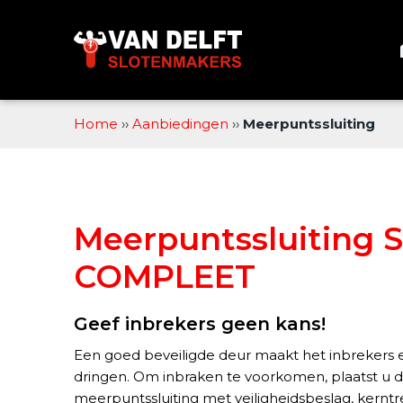
Sla
links
over
Spring
naar
de
Home
››
Aanbiedingen
››
Meerpuntssluiting
inhoud
Spring
naar
navigatie
Meerpuntssluiting 
COMPLEET
Geef inbrekers geen kans!
Een goed beveiligde deur maakt het inbrekers e
dringen. Om inbraken te voorkomen, plaatst u 
meerpuntssluiting met veiligheidsbeslag, kerntre