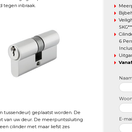
d tegen inbraak.
Meerp
Bijbe
Veili
SKG**
Cilin
6 Per
Inclus
Uitga
Vanaf
Naa
Woon
 én tussendeur) geplaatst worden. De
E-mai
ot van uw deur. De meerpuntssluiting
 een cilinder met maar liefst zes