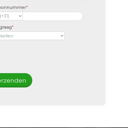
foonnummer
*
 graag
*
erzenden