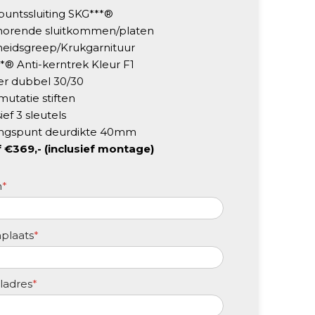
untssluiting SKG***
®
horende sluitkommen/platen
gheidsgreep/Krukgarnituur
*
® Anti-kerntrek Kleur F1
der dubbel 30/30
mutatie stiften
ief 3 sleutels
ngspunt deurdikte 40mm
 €369,- (inclusief montage)
m
*
plaats
*
ladres
*