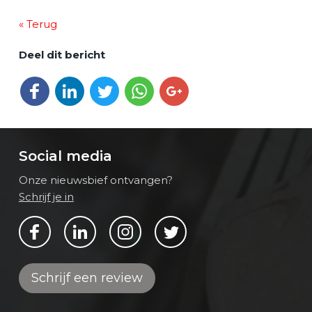
« Terug
Deel dit bericht
Deel op Facebook
Deel op LinkedIn
Deel op Twitter
Deel via WhatsApp
Deel op Google+
Social media
Onze nieuwsbief ontvangen?
Schrijf je in
Bekijk ons op Facebook
Bekijk ons op LinkedIn
Bekijk ons op Instagram
Bekijk ons op Twitter
Schrijf een review