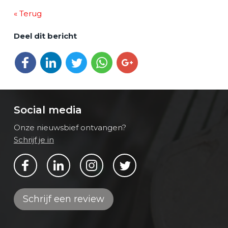
« Terug
Deel dit bericht
Deel op Facebook
Deel op LinkedIn
Deel op Twitter
Deel via WhatsApp
Deel op Google+
Social media
Onze nieuwsbief ontvangen?
Schrijf je in
Bekijk ons op Facebook
Bekijk ons op LinkedIn
Bekijk ons op Instagram
Bekijk ons op Twitter
Schrijf een review