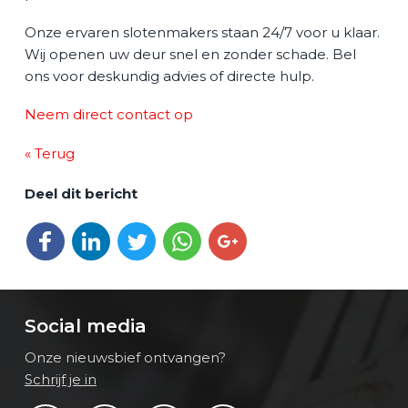
Onze ervaren slotenmakers staan 24/7 voor u klaar.
Wij openen uw deur snel en zonder schade. Bel
ons voor deskundig advies of directe hulp.
Neem direct contact op
« Terug
Deel dit bericht
Deel op Facebook
Deel op LinkedIn
Deel op Twitter
Deel via WhatsApp
Deel op Google+
Social media
Onze nieuwsbief ontvangen?
Schrijf je in