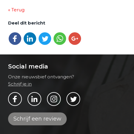
« Terug
Deel dit bericht
Deel op Facebook
Deel op LinkedIn
Deel op Twitter
Deel via WhatsApp
Deel op Google+
Social media
Onze nieuwsbief ontvangen?
Schrijf je in
Bekijk ons op Facebook
Bekijk ons op LinkedIn
Bekijk ons op Instagram
Bekijk ons op Twitter
Schrijf een review