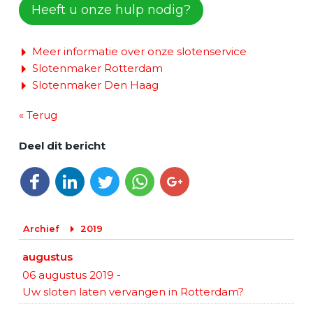
Heeft u onze hulp nodig?
Meer informatie over onze slotenservice
Slotenmaker Rotterdam
Slotenmaker Den Haag
« Terug
Deel dit bericht
Deel op Facebook
Deel op LinkedIn
Deel op Twitter
Deel via WhatsApp
Deel op Google+
Archief
2019
augustus
06 augustus 2019
-
Uw sloten laten vervangen in Rotterdam?