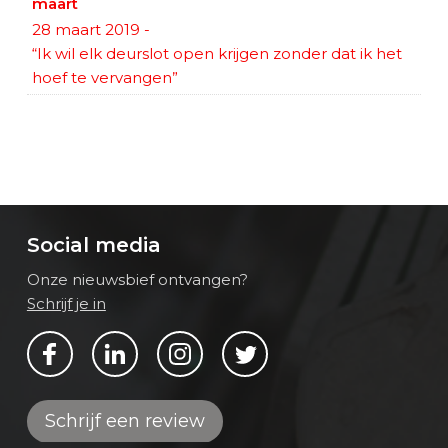
maart
28 maart 2019
-
“Ik wil elk deurslot open krijgen zonder dat ik het
hoef te vervangen”
Social media
Onze nieuwsbief ontvangen?
Schrijf je in
Bekijk ons op Facebook
Bekijk ons op LinkedIn
Bekijk ons op Instagram
Bekijk ons op Twitter
Schrijf een review