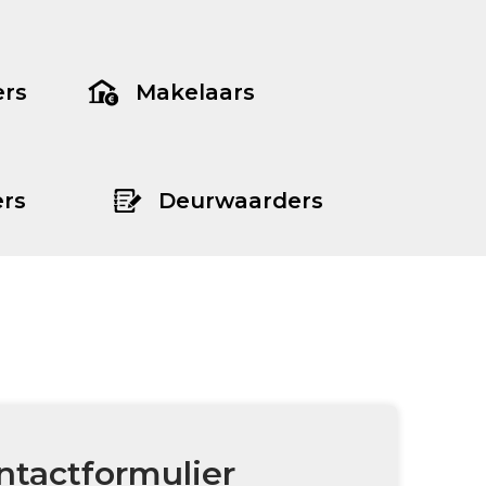
ers
Makelaars
rs
Deurwaarders
ntactformulier