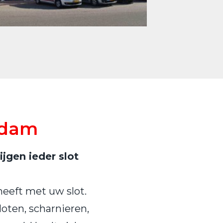
rdam
jgen ieder slot
heeft met uw slot.
loten, scharnieren,