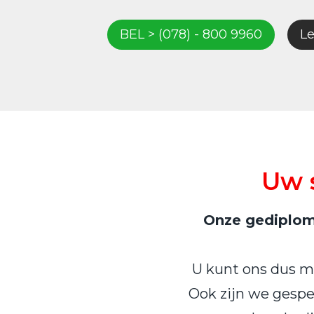
BEL > (078) - 800 9960
Le
Uw 
Onze gediplome
U kunt ons dus me
Ook zijn we gespec