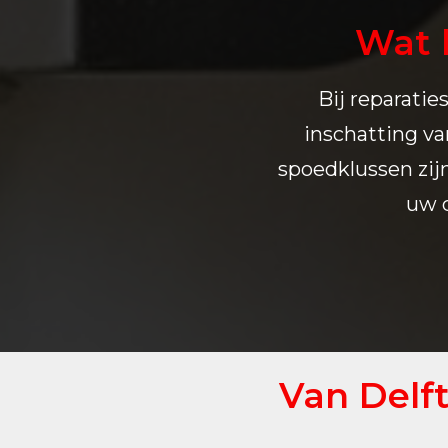
Wat 
Bij reparatie
inschatting va
spoedklussen zijn
uw d
Van Delf