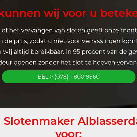
kunnen wij voor u betek
s of het vervangen van sloten geeft onze mont
n de prijs, zodat u niet voor verrassingen komt
 wij altijd bereikbaar. In 95 procent van de g
eur openen zonder het slot te hoeven verva
BEL > (078) - 800 9960
t Slotenmaker Alblasser
voor: