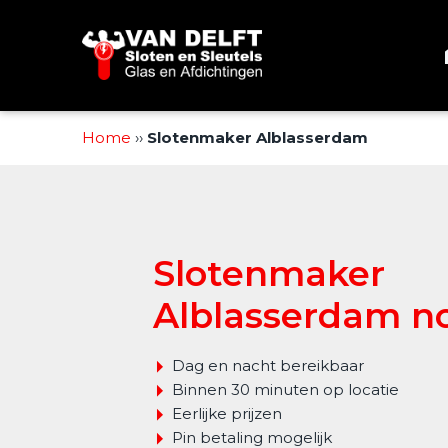
Sla
links
over
Spring
naar
de
Home
››
Slotenmaker Alblasserdam
inhoud
Spring
naar
navigatie
Slotenmaker
Alblasserdam n
Dag en nacht bereikbaar
Binnen 30 minuten op locatie
Eerlijke prijzen
Pin betaling mogelijk