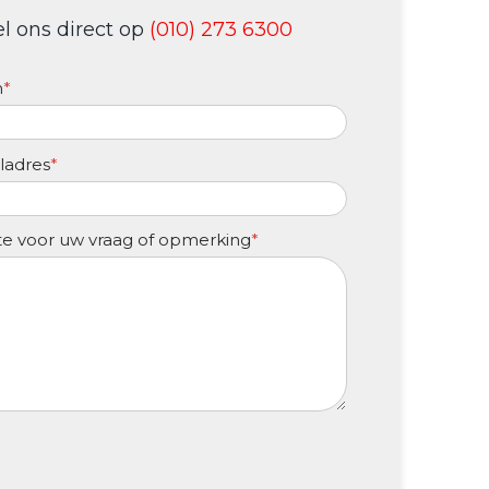
el ons direct op
(010) 273 6300
m
*
ladres
*
e voor uw vraag of opmerking
*