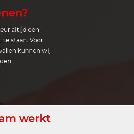
enen?
eur altijd een
 te staan. Voor
evallen kunnen wij
ngen.
dam werkt