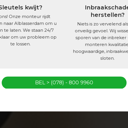
Sleutels kwijt?
Inbraakschad
herstellen?
ons! Onze monteur rijdt
 naar Alblasserdam om u
Niets is zo vervelend al
n te laten. We staan 24/7
onveilig gevoel. Wij wisse
 klaar om uw probleem op
sporen van de inbreker 
te lossen.
monteren kwalitatie
hoogwaardige, inbraakw
sloten.
BEL > (078) - 800 9960