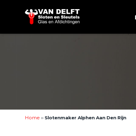
Sla
links
over
Spring
naar
de
inhoud
Spring
naar
navigatie
Home
››
Slotenmaker Alphen Aan Den Rijn