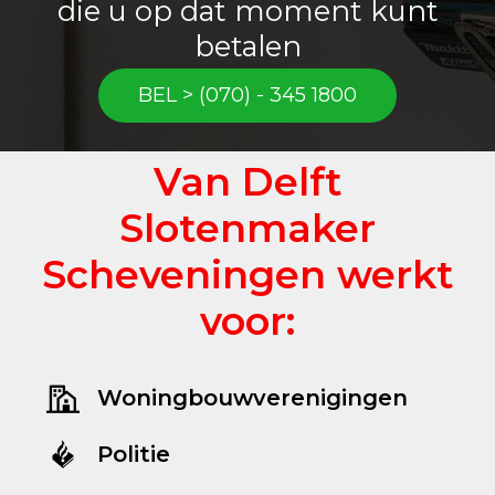
die u op dat moment kunt
betalen
BEL > (070) - 345 1800
Van Delft
Slotenmaker
Scheveningen werkt
voor:
Woningbouwverenigingen
Politie