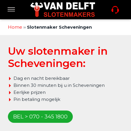
Sla
links
Navigatie
over
Spring
Home
››
Slotenmaker Scheveningen
Home
naar
de
inhoud
Uw slotenmaker in
Diensten
Spring
naar
Scheveningen:
navigatie
Aanbiedingen
Dag en nacht bereikbaar
Binnen 30 minuten bij u in Scheveningen
Sleutel nabestellen
Eerlijke prijzen
Pin betaling mogelijk
Nieuws
BEL > 070 - 345 1800