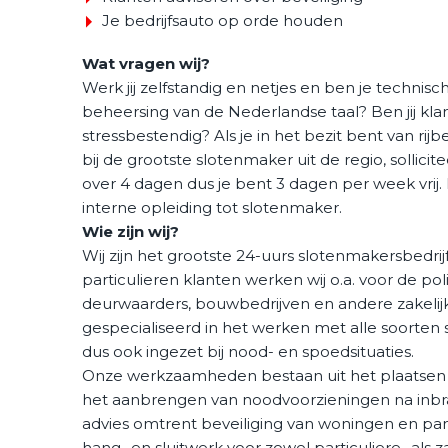
Je bedrijfsauto op orde houden
Wat vragen wij?
Werk jij zelfstandig en netjes en ben je techni
beheersing van de Nederlandse taal? Ben jij klan
stressbestendig? Als je in het bezit bent van rijb
bij de grootste slotenmaker uit de regio, sollic
over 4 dagen dus je bent 3 dagen per week vrij. 
interne opleiding tot slotenmaker.
Wie zijn wij?
Wij zijn het grootste 24-uurs slotenmakersbedrij
particulieren klanten werken wij o.a. voor de po
deurwaarders, bouwbedrijven en andere zakelijk
gespecialiseerd in het werken met alle soorten
dus ook ingezet bij nood- en spoedsituaties.
Onze werkzaamheden bestaan uit het plaatsen 
het aanbrengen van noodvoorzieningen na inbr
advies omtrent beveiliging van woningen en pand
hang- en sluitwerk voor zowel particuliere- als 