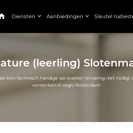
Home
Diensten
Aanbiedingen
Sleutel nabest
ature (leerling) Slotenm
naar een technisch handige aanpakker (ervaring niet nodig)
versterken in regio Rotterdam.