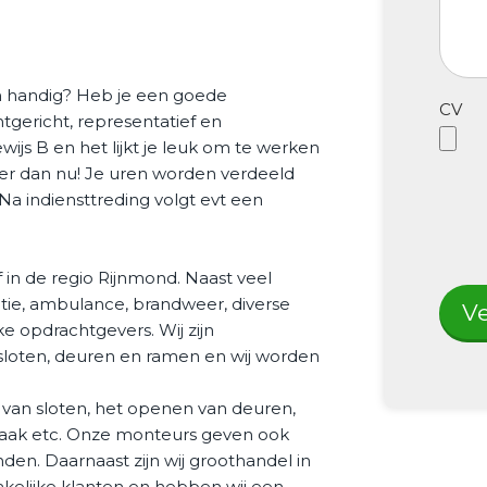
sch handig? Heb je een goede
CV
tgericht, representatief en
ewijs B en het lijkt je leuk om te werken
iteer dan nu! Je uren worden verdeeld
Na indiensttreding volgt evt een
f in de regio Rijnmond. Naast veel
litie, ambulance, brandweer, diverse
Ve
e opdrachtgevers. Wij zijn
 sloten, deuren en ramen en wij worden
van sloten, het openen van deuren,
aak etc. Onze monteurs geven ook
en. Daarnaast zijn wij groothandel in
zakelijke klanten en hebben wij een