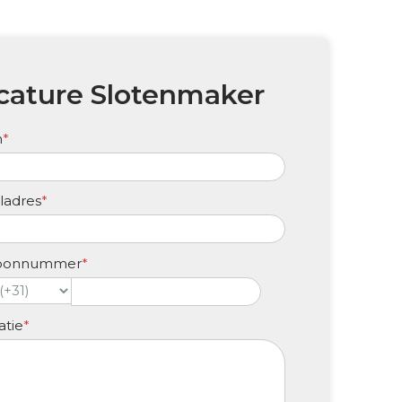
cature Slotenmaker
m
*
ladres
*
foonnummer
*
atie
*