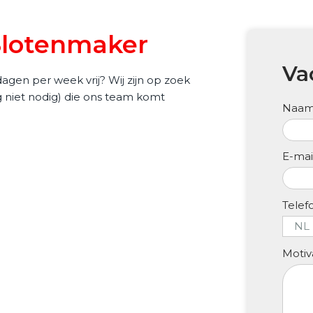
 Slotenmaker
Va
dagen per week vrij? Wij zijn op zoek
 niet nodig) die ons team komt
Naa
E-mai
Tele
Motiv