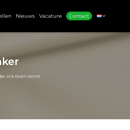
ellen
Nieuws
Vacature
Contact
aker
 die ons team komt