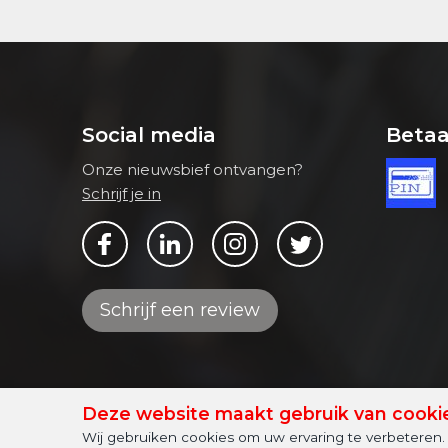
Social media
Beta
Onze nieuwsbief ontvangen?
Schrijf je in
Bekijk ons op Facebook
Bekijk ons op LinkedIn
Bekijk ons op Instagram
Bekijk ons op Twitter
Schrijf een review
Deze website maakt gebruik van cooki
© 2026 - Van Delft Slotenmaker
Sitemap
Wij gebruiken cookies om uw ervaring te verbeteren