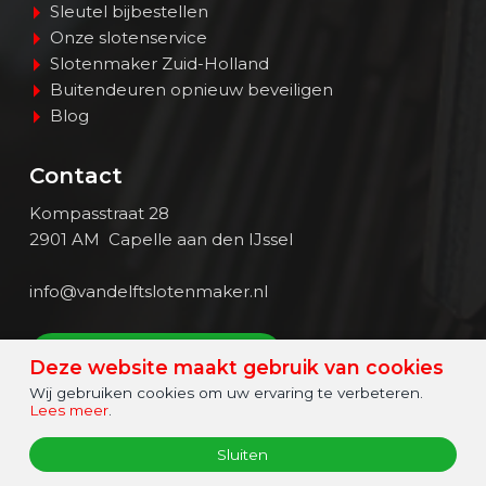
Sleutel bijbestellen
Onze slotenservice
Slotenmaker Zuid-Holland
Buitendeuren opnieuw beveiligen
Blog
Contact
Kompasstraat 28
2901 AM Capelle aan den IJssel
info@vandelftslotenmaker.nl
BEL > (010) - 273 6300
Deze website maakt gebruik van cookies
Wij gebruiken cookies om uw ervaring te verbeteren.
Call
Lees meer
.
© 2026 - Van Delft Slotenmaker
Sitemap
Sluiten
Privacy- en cookiebeleid