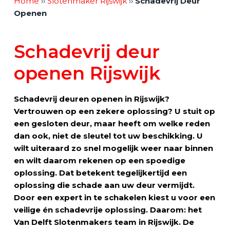
Home
››
Slotenmaker Rijswijk
››
Schadevrij Deur
Vacature
Openen
Contact
Schadevrij deur
openen Rijswijk
NL
Schadevrij deuren openen in Rijswijk?
Vertrouwen op een zekere oplossing? U stuit op
ee
n
gesloten deur
, maa
r heeft om welke reden
dan ook, niet de sleutel tot uw beschikking. U
wilt uiteraard zo snel mogelijk weer naar
b
innen
en wilt daarom rekenen op een spoedige
oplossing. Dat betekent tegelijkertijd een
oplossing die schade aan uw deur vermijdt.
Door een expert in te schakelen kiest u voor een
veilige én schadevrije oplossing. Daarom: het
Van Delft Slotenmakers team in Rijswijk. De